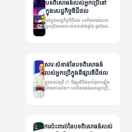
បទពិសោធន៍របស់អ្នកប្រើនៅ
ក្នុងសេដ្ឋកិច្ចឌីជីថល
នៅក្នុងសេដ្ឋកិច្ចឌីជីថល បទពិសោធន៍របស់
អ្នកប្រើមានសារៈសំខាន់យ៉ាងខ្លាំង ដូចដែលវា
ជាកត្តាដែលសំរាប់ការបង្កើនសមត្ថភាពរបស់
អាជីវកម្ម។
សារៈសំខាន់នៃបទពិសោធន៍
របស់អ្នកប្រើក្នុងទីផ្សារឌីជីថល
ក្នុងសតវត្សទី 21 ទីផ្សារឌីជីថលកំពុងពន្លឿន
យ៉ាងឆាប់រហ័ស។ បទពិសោធន៍របស់អ្នកប្រើ
មានសារៈសំខាន់យ៉ាងខ្លាំងក្នុងការកែលម្អទំនាក់
ទំនងជាមួយអតិថិជន។
ការប៉ះពាល់នៃបទពិសោធន៍របស់