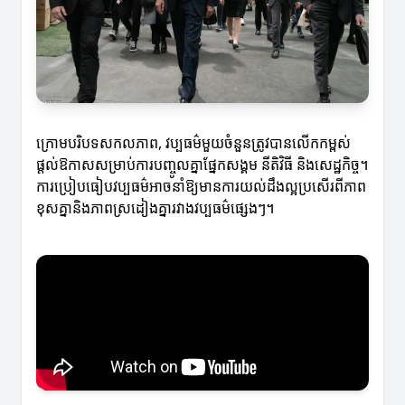
ក្រោមបរិបទសកលភាព, វប្បធម៌មួយចំនួនត្រូវបានលើកកម្ពស់
ផ្តល់ឱកាសសម្រាប់ការបញ្ចូលគ្នាផ្នែកសង្គម នីតិវិធី និងសេដ្ឋកិច្ច។
ការប្រៀបធៀបវប្បធម៌អាចនាំឱ្យមានការយល់ដឹងល្អប្រសើរពីភាព
ខុសគ្នានិងភាពស្រដៀងគ្នារវាងវប្បធម៌ផ្សេងៗ។