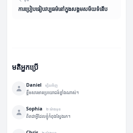
ការប្រៀបធៀបវប្បធម៌នៅក្នុងសង្គមសម័យទំនើប
មតិអ្នកប្រើ
Daniel
ម្សិលមិញ
ខ្លឹមសារមានប្រយោជន៍ខ្លាំងណាស់។
Sophia
២ ម៉ោងមុន
ពិតជាអ្វីដែលខ្ញុំកំពុងស្វែងរក។
Chris
២ ម៉ោងមុន