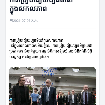
ក្នុងសកលភាព
2026-07-01
Admin
ការប្រៀបធៀបវប្បធម៌នៅក្នុងសកលភាព
នៅក្នុងសកលភាពសម័យថ្មីនេះ, ការប្រៀបធៀបវប្បធម៌ក្លាយជា
ប្រធានបទសំខាន់មួយ។ វាផ្តល់ឱកាសឱ្យយើងយល់ដឹងអំពីសិទិ្ធ
សេដ្ឋកិច្ច និងវប្បធម៌ធម្មជាតិ។