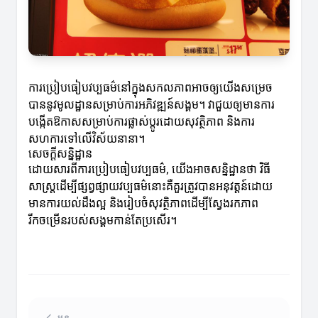
ការប្រៀបធៀបវប្បធម៌នៅក្នុងសកលភាពអាចឲ្យយើងសម្រេច
បាននូវមូលដ្ឋានសម្រាប់ការអភិវឌ្ឍន៍សង្គម។ វាជួយឲ្យមានការ
បង្កើតឱកាសសម្រាប់ការផ្លាស់ប្តូរដោយសុវត្ថិភាព និងការ
សហការទៅលើវិស័យនានា។
សេចក្តីសន្និដ្ឋាន
ដោយសារពីការប្រៀបធៀបវប្បធម៌, យើងអាចសន្និដ្ឋានថា វិធី
សាស្រ្តដើម្បីផ្សព្វផ្សាយវប្បធម៌នោះគឺគួរត្រូវបានអនុវត្តន៍ដោយ
មានការយល់ដឹងល្អ និងរៀបចំសុវត្ថិភាពដើម្បីស្វែងរកភាព
រីកចម្រើនរបស់សង្គមកាន់តែប្រសើរ។
មុន