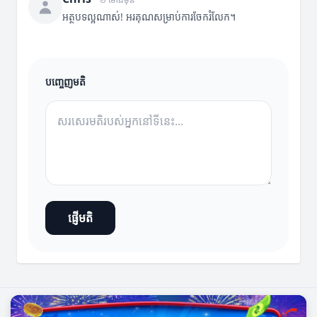
អត្ថបទល្អណាស់! អរគុណសម្រាប់ការចែករំលែក។
បញ្ចេញមតិ
ផ្ញើមតិ