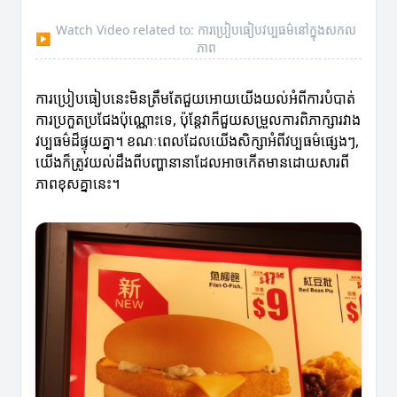
Watch Video related to: ការប្រៀបធៀបវប្បធម៌នៅក្នុងសកល
▶
ភាព
ការប្រៀបធៀបនេះមិនត្រឹមតែជួយអោយយើងយល់អំពីការបំបាត់
ការប្រកួតប្រជែងប៉ុណ្ណោះទេ, ប៉ុន្តែវាក៏ជួយសម្រួលការពិភាក្សារវាង
វប្បធម៌ដ៏ផ្ទុយគ្នា។ ខណៈពេលដែលយើងសិក្សាអំពីវប្បធម៌ផ្សេងៗ,
យើងក៏ត្រូវយល់ដឹងពីបញ្ហានានាដែលអាចកើតមានដោយសារពី
ភាពខុសគ្នានេះ។