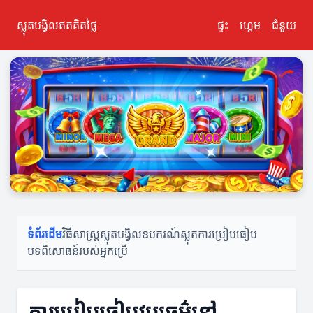
ស្លុតបង្វិលឥតគិតថ្លៃ
ផ្ទះ
ហ្គេម
ជំនួយ
ទំព័រដើម
វិធីសាស្ត្រស្លុតបង្វិល
ឧបករណ៍ស្លុត
ការប្រៀបធៀប
បទពិសោធន៍របស់អ្នកប្រើ
ការប្រៀបធៀបវប្បធម៌នៅ