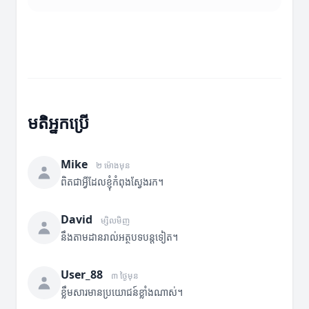
មតិអ្នកប្រើ
Mike
២ ម៉ោងមុន
ពិតជាអ្វីដែលខ្ញុំកំពុងស្វែងរក។
David
ម្សិលមិញ
នឹងតាមដានរាល់អត្ថបទបន្តទៀត។
User_88
៣ ថ្ងៃមុន
ខ្លឹមសារមានប្រយោជន៍ខ្លាំងណាស់។