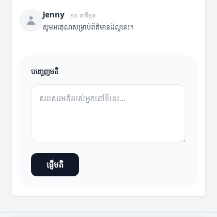
Jenny
១០ នាទីមុន
សូមអរគុណសម្រាប់ព័ត៌មានដ៏ល្អនេះ។
បញ្ចេញមតិ
ផ្ញើមតិ