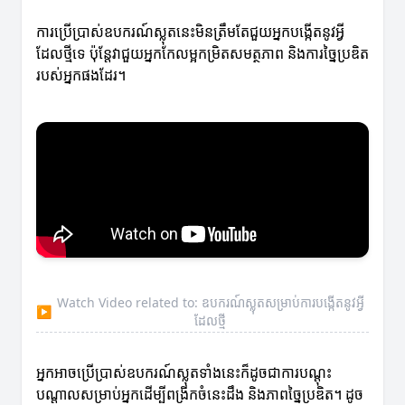
ការប្រើប្រាស់ឧបករណ៍ស្លុតនេះមិនត្រឹមតែជួយអ្នកបង្កើតនូវអ្វី
ដែលថ្មីទេ ប៉ុន្តែវាជួយអ្នកកែលម្អកម្រិតសមត្ថភាព និងការច្នៃប្រឌិត
របស់អ្នកផងដែរ។
Watch Video related to: ឧបករណ៍ស្លុតសម្រាប់ការបង្កើតនូវអ្វី
▶
ដែលថ្មី
អ្នកអាចប្រើប្រាស់ឧបករណ៍ស្លុតទាំងនេះក៏ដូចជាការបណ្តុះ
បណ្តាលសម្រាប់អ្នកដើម្បីពង្រីកចំនេះដឹង និងភាពច្នៃប្រឌិត។ ដូច