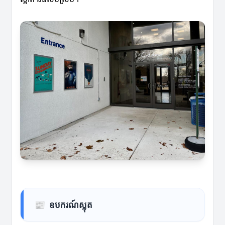
📰
ឧបករណ៍ស្លុត