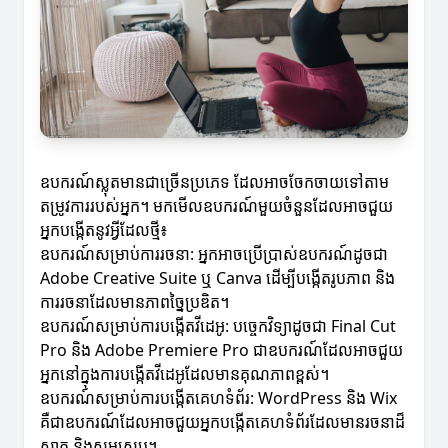
ឧបករណ៍ស្លុតមានជាច្រើនប្រភេទ ដែលអាចចែកចាយទៅតាម
តម្រូវការរបស់អ្នក។ មកមើលឧបករណ៍មួយចំនួនដែលអាចជួយ
អ្នកបង្កើតនូវអ្វីដែលថ្មី៖
ឧបករណ៍សម្រាប់ការរចនា: អ្នកអាចប្រើប្រាស់ឧបករណ៍ដូចជា
Adobe Creative Suite ឬ Canva ដើម្បីបង្កើតរូបភាព និង
ការរចនាដែលមានភាពច្នៃប្រឌិត។
ឧបករណ៍សម្រាប់ការបង្កើតវីដេអូ: បច្ចេកវិទ្យាដូចជា Final Cut
Pro និង Adobe Premiere Pro ជាឧបករណ៍ដែលអាចជួយ
អ្នកនៅក្នុងការបង្កើតវីដេអូដែលមានគុណភាពខ្ពស់។
ឧបករណ៍សម្រាប់ការបង្កើតគេហទំព័រ: WordPress និង Wix
គឺជាឧបករណ៍ដែលអាចជួយអ្នកបង្កើតគេហទំព័រដែលមានរចនាដ៏
ស្អាត និងសមស្រប។