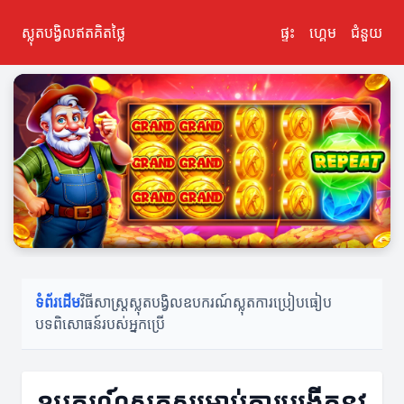
ស្លុតបង្វិលឥតគិតថ្លៃ
ផ្ទះ
ហ្គេម
ជំនួយ
ទំព័រដើម
វិធីសាស្ត្រស្លុតបង្វិល
ឧបករណ៍ស្លុត
ការប្រៀបធៀប
បទពិសោធន៍របស់អ្នកប្រើ
ឧបករណ៍ស្លុតសម្រាប់ការបង្កើតនូវ