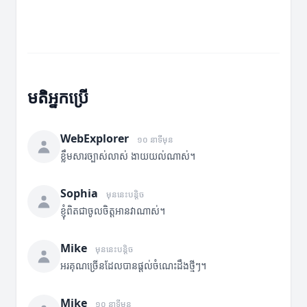
មតិអ្នកប្រើ
WebExplorer
១០ នាទីមុន
ខ្លឹមសារច្បាស់លាស់ ងាយយល់ណាស់។
Sophia
មុននេះបន្តិច
ខ្ញុំពិតជាចូលចិត្តអានវាណាស់។
Mike
មុននេះបន្តិច
អរគុណច្រើនដែលបានផ្តល់ចំណេះដឹងថ្មីៗ។
Mike
១០ នាទីមុន