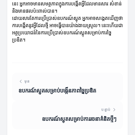
នេះ អ្នកអាចមានសមត្ថភាពក្នុងការបង្កើតអ្វីដែលមានសារៈសំខាន់
និងមានផលប៉ះពាល់បាន។
ដោយសារតែការប្រើប្រាស់ឧបករណ៍ស្លុត អ្នកអាចសង្កេតឃើញថា
ការបង្កើតនូវអ្វីដែលថ្មី អាចធ្វើបានយ៉ាងងាយស្រួល។ នេះហើយជា
អត្ថប្រយោជន៍នៃការប្រើប្រាស់ឧបករណ៍ស្លុតសម្រាប់ការច្នៃ
ប្រឌិត។
មុន
ឧបករណ៍ស្លុតសម្រាប់បង្កើនភាពច្នៃប្រឌិត
បន្ទាប់
ឧបករណ៍ស្លុតសម្រាប់ការរចនាគំនិតថ្មីៗ