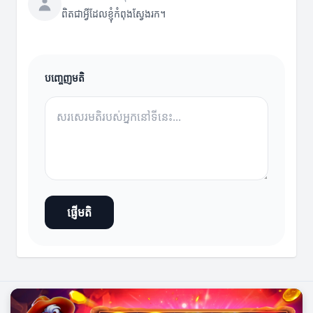
ពិតជាអ្វីដែលខ្ញុំកំពុងស្វែងរក។
បញ្ចេញមតិ
ផ្ញើមតិ