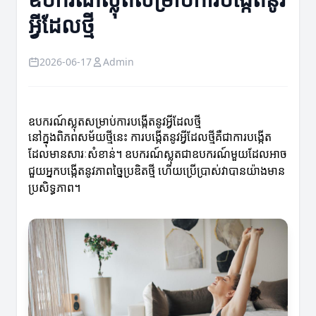
អ្វីដែលថ្មី
2026-06-17
Admin
ឧបករណ៍ស្លុតសម្រាប់ការបង្កើតនូវអ្វីដែលថ្មី
នៅក្នុងពិភពសម័យថ្មីនេះ ការបង្កើតនូវអ្វីដែលថ្មីគឺជាការបង្កើត
ដែលមានសារៈសំខាន់។ ឧបករណ៍ស្លុតជាឧបករណ៍មួយដែលអាច
ជួយអ្នកបង្កើតនូវភាពច្នៃប្រឌិតថ្មី ហើយប្រើប្រាស់វាបានយ៉ាងមាន
ប្រសិទ្ធភាព។