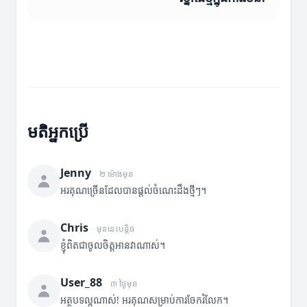
មតិអ្នកប្រើ
Jenny
២ ម៉ោងមុន
អរគុណច្រើនដែលបានផ្តល់ចំណេះដឹងថ្មីៗ។
Chris
មុននេះបន្តិច
ខ្ញុំពិតជាចូលចិត្តអានវាណាស់។
User_88
៣ ថ្ងៃមុន
អត្ថបទល្អណាស់! អរគុណសម្រាប់ការចែករំលែក។