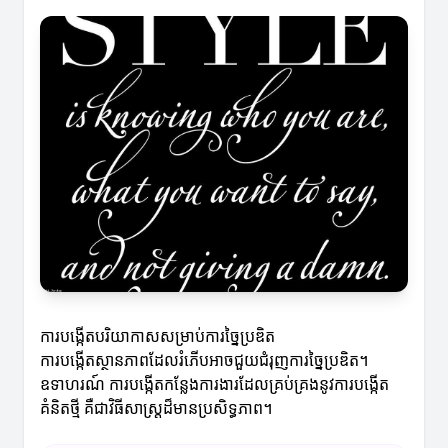
ការបង្កើតបរិយាកាសសម្រាប់ការច្នៃប្រឌិត
ការបង្កើតស្ថានភាពដែលរំភើបអាចជួយជំរុញការច្នៃប្រឌិត។
ឧទាហរណ៍ ការបង្កើតកន្លែងការងារដែលគ្រប់គ្រងនូវការបង្កើត
គំនិតថ្មី គឺជា​វិធីសាស្ត្រដ៏មានប្រសិទ្ធភាព។