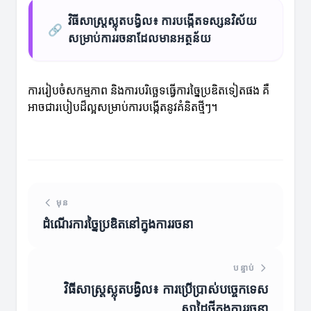
វិធីសាស្ត្រស្លុតបង្វិល៖ ការបង្កើតទស្សនវិស័យ
🔗
សម្រាប់ការរចនាដែលមានអត្ថន័យ
ការរៀបចំសកម្មភាព និងការបរិច្ឆេទធ្វើការច្នៃប្រឌិតទៀតផង គឺ
អាចជារបៀបដ៏ល្អសម្រាប់ការបង្កើតនូវគំនិតថ្មីៗ។
មុន
ដំណើរការច្នៃប្រឌិតនៅក្នុងការរចនា
បន្ទាប់
វិធីសាស្ត្រស្លុតបង្វិល៖ ការប្រើប្រាស់បច្ចេកទេស
ស្នាដៃថ្មីក្នុងការរចនា