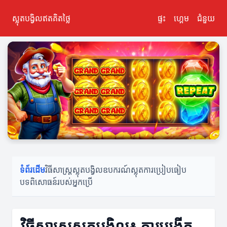
ស្លុតបង្វិលឥតគិតថ្លៃ
ផ្ទះ
ហ្គេម
ជំនួយ
ទំព័រដើម
វិធីសាស្ត្រស្លុតបង្វិល
ឧបករណ៍ស្លុត
ការប្រៀបធៀប
បទពិសោធន៍របស់អ្នកប្រើ
វិធីសាស្ត្រស្លុតបង្វិល៖ ការបង្កើត